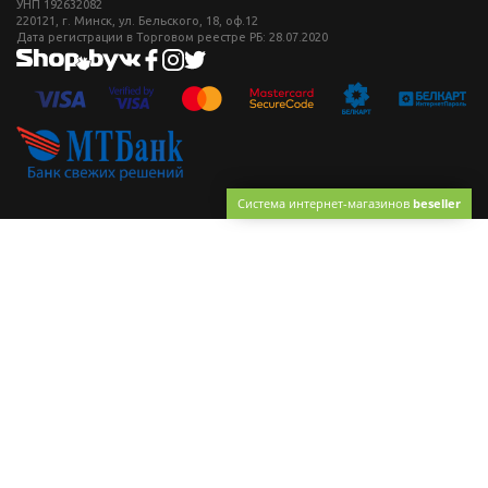
УНП 192632082
220121, г. Минск, ул. Бельского, 18, оф.12
Дата регистрации в Торговом реестре РБ: 28.07.2020
Система интернет-магазинов
beseller