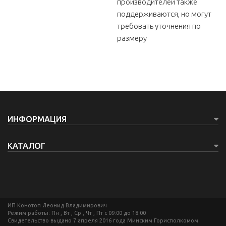
производителей также
поддерживаются, но могут
требовать уточнения по
размеру
ИНФОРМАЦИЯ
КАТАЛОГ
ИП Конотоп Леонид Владимирович
Режим работы: Пн , Вт , Ср , Чт , Пт c 09:00 до 18:00
Свидетельство выдано 7 апреля 2016 года Минским Горисполкомом