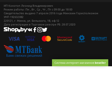
ИП Конотоп Леонид Владимирович
Режим работы: Пн , Вт , Ср , Чт , Пт c 09:00 до 18:00
Свидетельство выдано 7 апреля 2016 года Минским Горисполкомом
УНП 192632082
220121, г. Минск, ул. Бельского, 18, оф.12
Дата регистрации в Торговом реестре РБ: 28.07.2020
Система интернет-магазинов
beseller