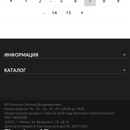
...
1
2
5
6
7
8
9
...
14
15
ИНФОРМАЦИЯ
КАТАЛОГ
ИП Конотоп Леонид Владимирович
Режим работы: Пн , Вт , Ср , Чт , Пт c 09:00 до 18:00
Свидетельство выдано 7 апреля 2016 года Минским Горисполкомом
УНП 192632082
220121, г. Минск, ул. Бельского, 18, оф.12
Дата регистрации в Торговом реестре РБ: 28.07.2020