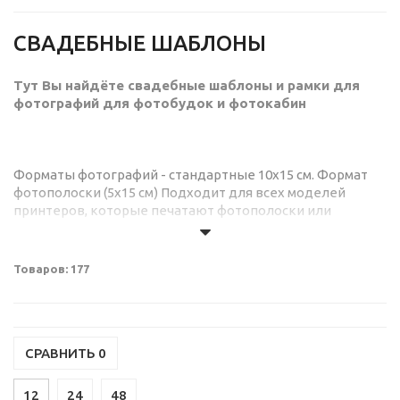
СВАДЕБНЫЕ ШАБЛОНЫ
Тут Вы найдёте свадебные шаблоны и рамки для
фотографий для фотобудок и фотокабин
Форматы фотографий - стандартные 10х15 см. Формат
фотополоски (5х15 см) Подходит для всех моделей
принтеров, которые печатают фотополоски или
разрезают стандартные фото на полоски при печати.
Смотрите, выбирайте, скачивайте, делайте заказ!
Товаров: 177
Покупая шаблон Вы получите:
- PSD исходник
- демо-превью
- скрипт, чтобы автоматически создать демо-превью с
СРАВНИТЬ
0
Вашими данными
12
24
48