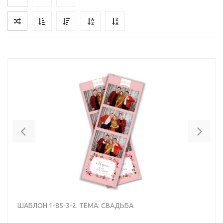
Владельцы фотобудок и фотокабин PAPARAZZI, а
также партнёры компании по производству и
продаже фотобудок и фотокабин PAPARAZZI.BY
могут рассчитывать на скидку до 90% на любой
шаблон
Previous
Nex
ШАБЛОН 1-85-3-2. ТЕМА: СВАДЬБА